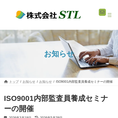
コ
ナ
ン
ビ
テ
ゲ
ン
ー
ツ
シ
へ
ョ
ス
ン
キ
に
ッ
移
プ
動
お知らせ
トップ
お知らせ
お知らせ
ISO9001内部監査員養成セミナーの開催
ISO9001内部監査員養成セミナ
ーの開催
最
2026年3月19日
2026年5月29日