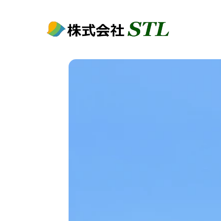
コ
ナ
ン
ビ
テ
ゲ
ン
ー
ツ
シ
へ
ョ
ス
ン
キ
に
ッ
移
プ
動