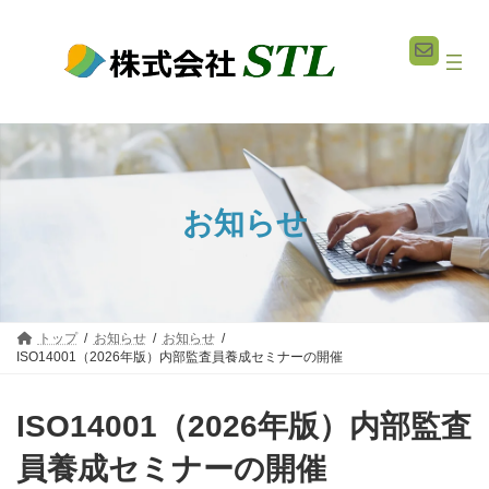
コ
ナ
ン
ビ
テ
ゲ
ン
ー
ツ
シ
へ
ョ
ス
ン
キ
に
ッ
移
プ
動
お知らせ
トップ
お知らせ
お知らせ
ISO14001（2026年版）内部監査員養成セミナーの開催
ISO14001（2026年版）内部監査
員養成セミナーの開催