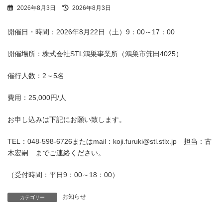
最
2026年8月3日
2026年8月3日
終
更
開催日・時間：2026年8月22日（土）9：00～17：00
新
日
時
開催場所：株式会社STL鴻巣事業所（鴻巣市箕田4025）
:
催行人数：2～5名
費用：25,000円/人
お申し込みは下記にお願い致します。
TEL：048-598-6726またはmail：koji.furuki@stl.stlx.jp 担当：古
木宏嗣 までご連絡ください。
（受付時間：平日9：00～18：00）
お知らせ
カテゴリー